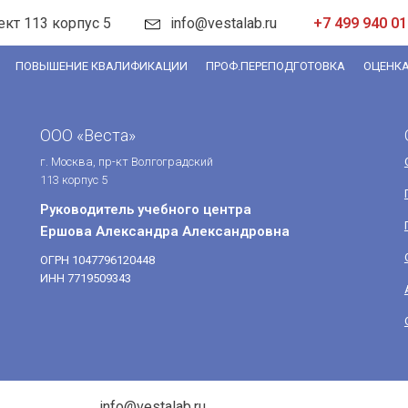
ект 113 корпус 5
info@vestalab.ru
+7 499 940 01
ПОВЫШЕНИЕ КВАЛИФИКАЦИИ
ПРОФ.ПЕРЕПОДГОТОВКА
ОЦЕНКА
ООО «Веста»
г. Москва, пр-кт Волгоградский
113 корпус 5
Руководитель учебного центра
Ершова Александра Александровна
ОГРН 1047796120448
ИНН 7719509343
info@vestalab.ru