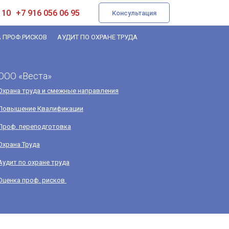
 10
+7 916 056 06 95
Консультация
 ПРОФ.РИСКОВ
АУДИТ ПО ОХРАНЕ ТРУДА
ООО «Веста»
Охрана труда и смежные направления
Повышение Квалификации
Проф. переподготовка
Охрана Труда
Аудит по охране труда
Оценка проф. рисков